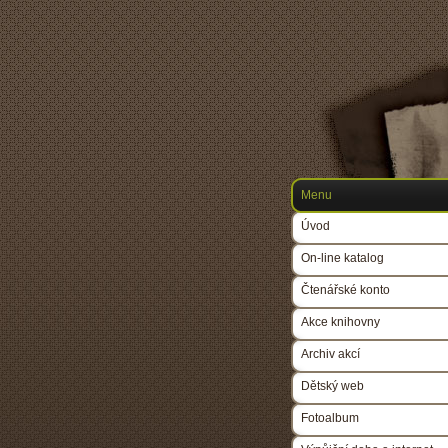
Menu
Úvod
On-line katalog
Čtenářské konto
Akce knihovny
Archiv akcí
Dětský web
Fotoalbum