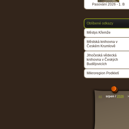
Pasování 2026 - 1. B
Oblíbené odkazy
Městys Křemže
Městská knihovna v
Českém Krumlově
Jihočeská vědecká
knihovna v Českých
Budějovicích
Mikroregion Podkletí
<<
srpen /
2026