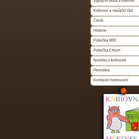
Výpůjční doba a internet
Knihovní a výpůjční řád
Ceník
Historie
Pobočka Mříč
Pobočka Chlum
Novinky v knihovně
Periodika
Komlexní hodnocení