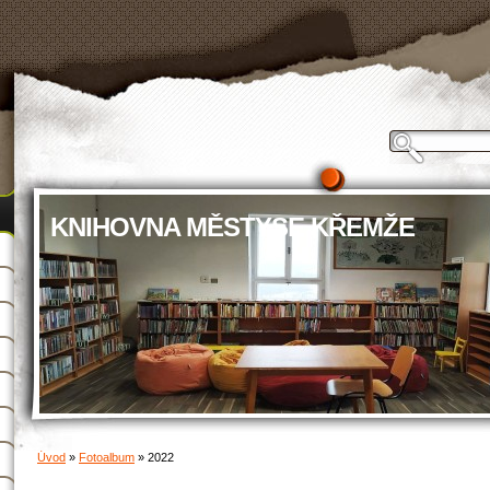
KNIHOVNA MĚSTYSE KŘEMŽE
Úvod
»
Fotoalbum
»
2022