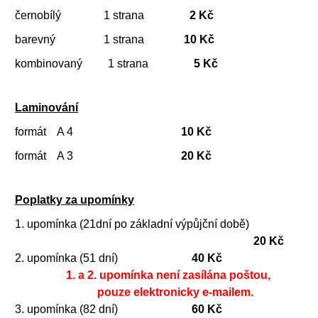
černobílý 1 strana
2 Kč
barevný 1 strana
10 Kč
kombinovaný 1 strana
5 Kč
Laminování
formát A 4
10 Kč
formát A 3
20 Kč
Poplatky za upomínky
1. upomínka (21dní po základní výpůjční době)
20 Kč
2. upomínka (51 dní)
40 Kč
1. a 2. upomínka není zasílána poštou,
pouze elektronicky e-mailem.
3. upomínka (82 dní)
60 Kč