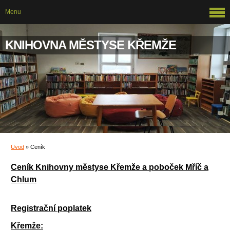
Menu
KNIHOVNA MĚSTYSE KŘEMŽE
Úvod
»
Ceník
Ceník Knihovny městyse Křemže a poboček Mříč a
Chlum
Registrační poplatek
Křemže: