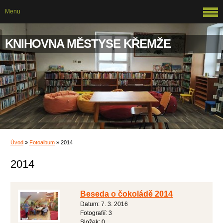
Menu
KNIHOVNA MĚSTYSE KŘEMŽE
Úvod
»
Fotoalbum
»
2014
2014
Beseda o čokoládě 2014
Datum:
7. 3. 2016
Fotografií:
3
Složek:
0