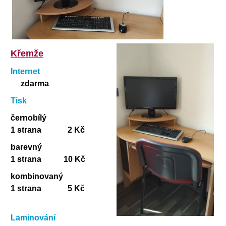
Křemže
Internet
zdarma
Tisk
černobílý
1 strana 2 Kč
barevný
1 strana 10 Kč
kombinovaný
1 strana 5 Kč
Laminování