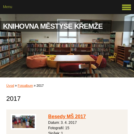
Menu
KNIHOVNA MĚSTYSE KŘEMŽE
Úvod
»
Fotoalbum
»
2017
2017
Besedy MŠ 2017
Datum:
3. 4. 2017
Fotografií:
15
Složek:
1