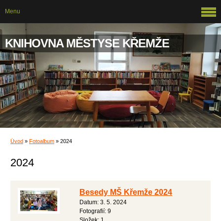
Menu
KNIHOVNA MĚSTYSE KŘEMŽE
Úvod
»
Fotoalbum
»
2024
2024
Besedy MŠ Křemže 2024
Datum:
3. 5. 2024
Fotografií:
9
Složek:
1