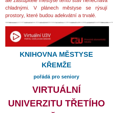
ale zastupitele městyse tento stav nenechává
chladnými. V plánech městyse se rýsují
prostory, které budou adekvátní a trvalé.
KNIHOVNA MĚSTYSE
KŘEMŽE
pořádá pro seniory
VIRTUÁLNÍ
UNIVERZITU TŘETÍHO