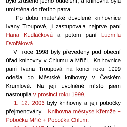
bylo zrušeno jedno oddělení, a knihovna byla
umístěna do třetího patra.
Po dobu mateřské dovolené knihovnice
Ivany Troupové, ji zastupovala nejprve paní
Hana Kudláčková
a potom paní
Ludmila
Dvořáková.
V roce 1998 byly převedeny pod obecní
úřad knihovny v Chlumu a Mříči. Knihovnice
paní Ivana Troupová na konci roku 1999
odešla do Městské knihovny v Českém
Krumlově. Na její uvolněné místo jsem
nastoupila
v prosinci roku 1999
.
1. 12. 2006
byly knihovny a její pobočky
přejmenovány –
Knihovna městyse Křemže +
Pobočka Mříč + Pobočka Chlum.