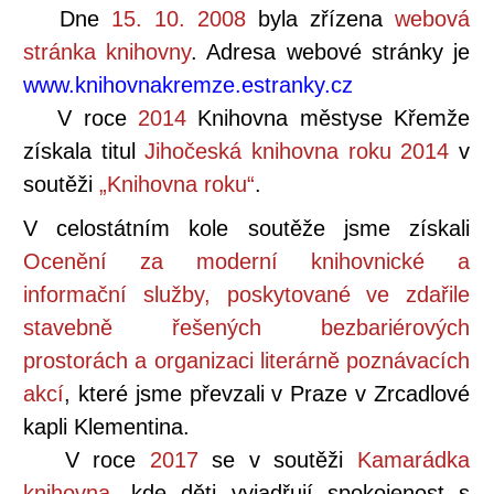
Dne
15. 10. 2008
byla zřízena
webová
stránka knihovny
. Adresa webové stránky je
www.knihovnakremze.estranky.cz
V roce
2014
Knihovna městyse Křemže
získala titul
Jihočeská knihovna roku 2014
v
soutěži
„Knihovna roku“
.
V celostátním kole soutěže jsme získali
Ocenění za moderní knihovnické a
informační služby, poskytované ve zdařile
stavebně řešených bezbariérových
prostorách a organizaci literárně poznávacích
akcí
, které jsme převzali v Praze v Zrcadlové
kapli Klementina.
V roce
2017
se v soutěži
Kamarádka
knihovna
, kde děti vyjadřují spokojenost s