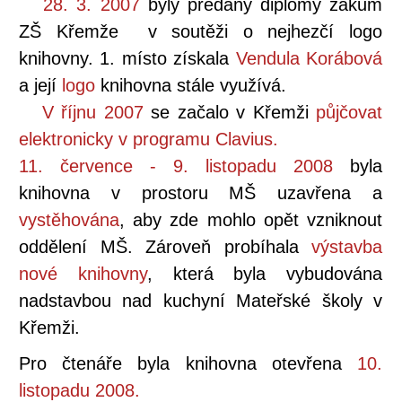
28. 3. 2007
byly předány diplomy žákům
ZŠ Křemže v soutěži o nejhezčí logo
knihovny. 1. místo získala
Vendula Korábová
a její
logo
knihovna stále využívá.
V říjnu 2007
se začalo v Křemži
půjčovat
elektronicky v programu Clavius.
11. července - 9. listopadu 2008
byla
knihovna v prostoru MŠ uzavřena a
vystěhována
, aby zde mohlo opět vzniknout
oddělení MŠ. Zároveň probíhala
výstavba
nové knihovny
, která byla vybudována
nadstavbou nad kuchyní Mateřské školy v
Křemži.
Pro čtenáře byla knihovna otevřena
10.
listopadu 2008.