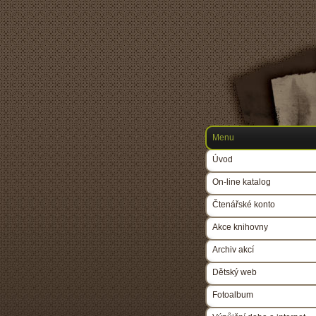
Menu
Úvod
On-line katalog
Čtenářské konto
Akce knihovny
Archiv akcí
Dětský web
Fotoalbum