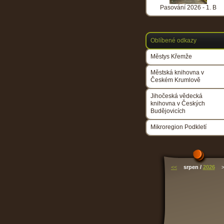
Pasování 2026 - 1. B
Oblíbené odkazy
Městys Křemže
Městská knihovna v
Českém Krumlově
Jihočeská vědecká
knihovna v Českých
Budějovicích
Mikroregion Podkletí
<<
srpen /
2026