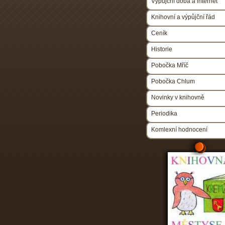
Výpůjční doba a internet
Knihovní a výpůjční řád
Ceník
Historie
Pobočka Mříč
Pobočka Chlum
Novinky v knihovně
Periodika
Komlexní hodnocení