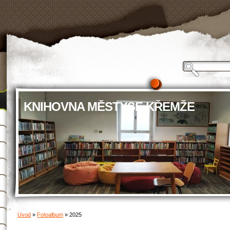
KNIHOVNA MĚSTYSE KŘEMŽE
Úvod
»
Fotoalbum
»
2025