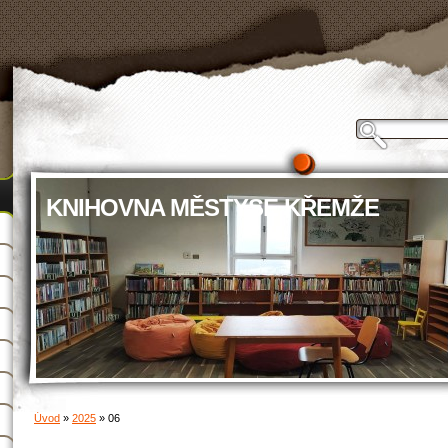
KNIHOVNA MĚSTYSE KŘEMŽE
Úvod
»
2025
»
06