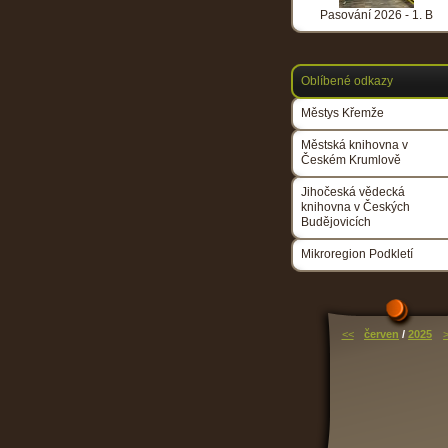
Pasování 2026 - 1. B
Oblíbené odkazy
Městys Křemže
Městská knihovna v
Českém Krumlově
Jihočeská vědecká
knihovna v Českých
Budějovicích
Mikroregion Podkletí
<<
červen
/
2025