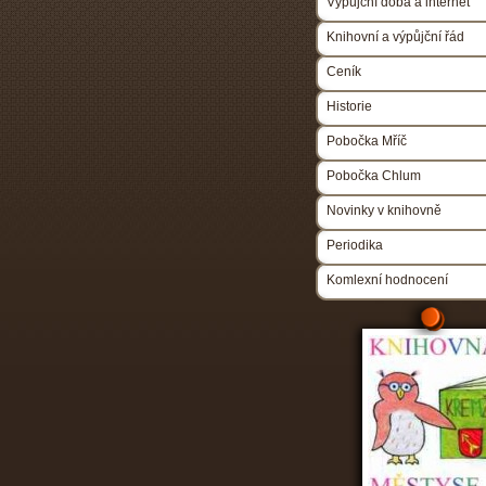
Výpůjční doba a internet
Knihovní a výpůjční řád
Ceník
Historie
Pobočka Mříč
Pobočka Chlum
Novinky v knihovně
Periodika
Komlexní hodnocení