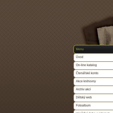
Menu
Úvod
On-line katalog
Čtenářské konto
Akce knihovny
Archiv akcí
Dětský web
Fotoalbum