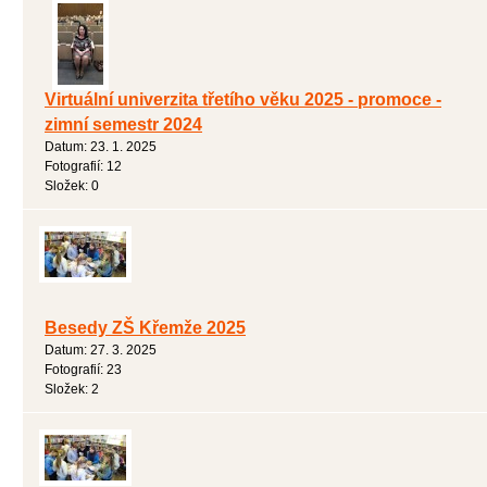
Virtuální univerzita třetího věku 2025 - promoce -
zimní semestr 2024
Datum:
23. 1. 2025
Fotografií:
12
Složek:
0
Besedy ZŠ Křemže 2025
Datum:
27. 3. 2025
Fotografií:
23
Složek:
2