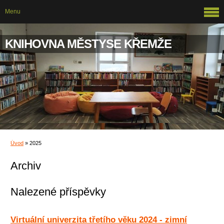
Menu
KNIHOVNA MĚSTYSE KŘEMŽE
Úvod
»
2025
Archiv
Nalezené příspěvky
Virtuální univerzita třetího věku 2024 - zimní